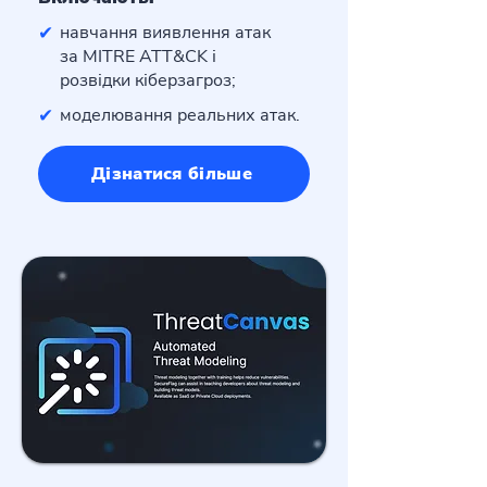
✔
навчання виявлення атак
за MITRE ATT&CK і
розвідки кіберзагроз;
✔
моделювання реальних атак.
Дізнатися більше