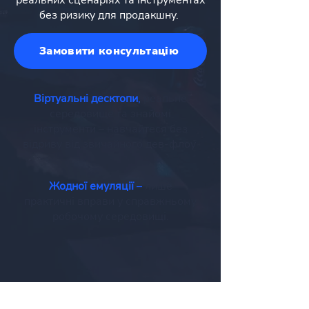
реальних сценаріях та інструментах
без ризику для продакшну.
Замовити консультацію
Віртуальні десктопи
,
реальне
середовище та знайомі
інструменти – навчайтеся без
відриву від звичайного дев-флоу
Жодної емуляції
–
лише
практичні вправи у справжньому
робочому середовищі.