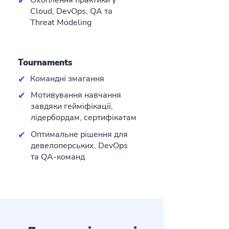
✔
Охоплення практики у
Cloud, DevOps, QA та
Threat Modeling
Tournaments
✔
Командні змагання
✔
Мотивування навчання
завдяки гейміфікації,
лідербордам, сертифікатам
✔
Оптимальне рішення для
девелоперських, DevOps
та QA-команд