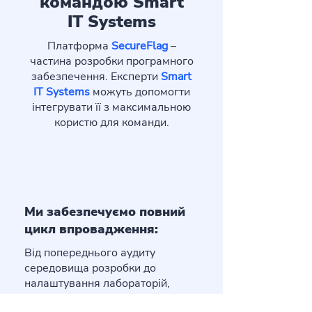
командою Smart
IT Systems
Платформа
SecureFlag
–
частина розробки програмного
забезпечення. Експерти
Smart
IT Systems
можуть допомогти
інтегрувати її з максимальною
користю для команди.
Ми забезпечуємо повний
цикл впровадження:
Від попереднього аудиту
середовища розробки до
налаштування лабораторій,
програм навчання й інтеграцій