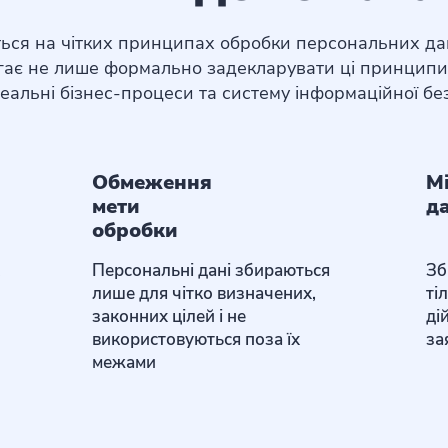
ься на чітких принципах обробки персональних д
ає не лише формально задекларувати ці принципи,
 реальні бізнес-процеси та систему інформаційної бе
Обмеження
Мі
мети
д
обробки
Персональні дані збираються
Зб
лише для чітко визначених,
ті
законних цілей і не
ді
використовуються поза їх
за
межами