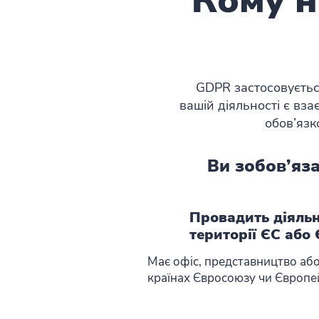
Кому н
GDPR застосовуєтьс
вашій діяльності є вз
обов’язк
Ви зобов’яз
Провадить діяльн
території ЄС або
Має офіс, представництво або
країнах Євросоюзу чи Європей