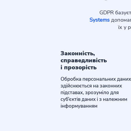
GDPR базуєт
Systems
допомаг
їх у
Законність,
справедливість
і прозорість
Обробка персональних даних
здійснюється на законних
підставах, зрозуміло для
суб’єктів даних і з належним
інформуванням