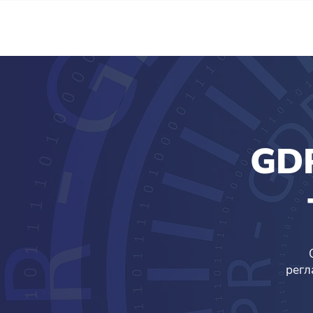
GDP
регл