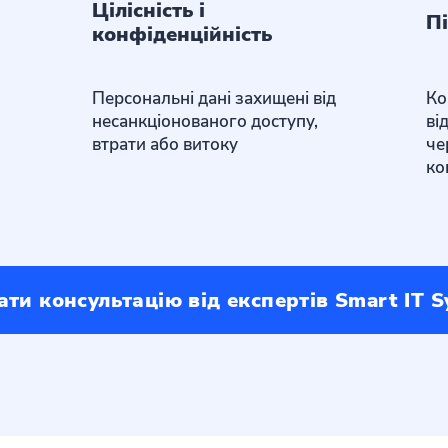
Цілісність і
Пі
конфіденційність
Персональні дані захищені від
Ко
несанкціонованого доступу,
ві
втрати або витоку
че
ко
ти консультацію від експертів Smart IT S