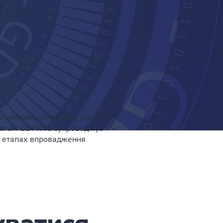
є комплексні послуги з аудиту
имогам GDPR та супроводжує
іх етапах впровадження