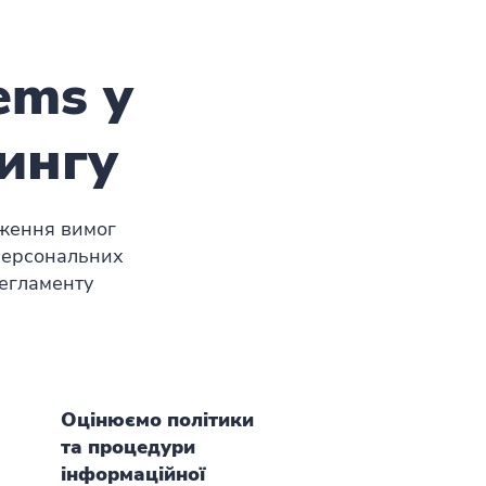
ems у
ингу
дження вимог
персональних
Регламенту
Оцінюємо політики
та процедури
інформаційної