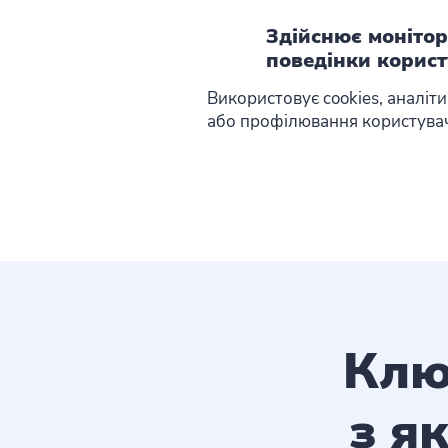
Здійснює моніто
поведінки корист
Використовує cookies, аналіти
або профілювання користувачі
Клю
з я