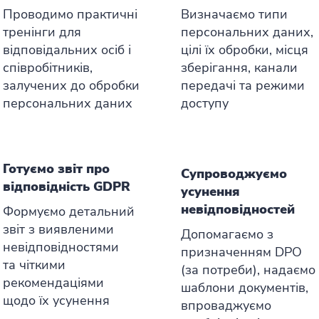
Проводимо практичні
Визначаємо типи
тренінги для
персональних даних,
відповідальних осіб і
цілі їх обробки, місця
співробітників,
зберігання, канали
залучених до обробки
передачі та режими
персональних даних
доступу
Готуємо звіт про
Супроводжуємо
відповідність GDPR
усунення
невідповідностей
Формуємо детальний
звіт з виявленими
Допомагаємо з
невідповідностями
призначенням DPO
та чіткими
(за потреби), надаємо
рекомендаціями
шаблони документів,
щодо їх усунення
впроваджуємо