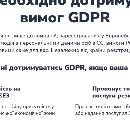
еобхідно дотрим
вимог GDPR
я не лише до компаній, зареєстрованих у Європейс
аємодія з персональними даними осіб з ЄС, вимоги 
овими саме для вас. Незалежно від країни реєстраці
ані дотримуватись GDPR, якщо ваша 
ість на
Пропонує то
 ЄЕЗ
послуги рез
 постійну присутність у
Працює з клієнтами з 
ської економічної зони
або надання послуг зд