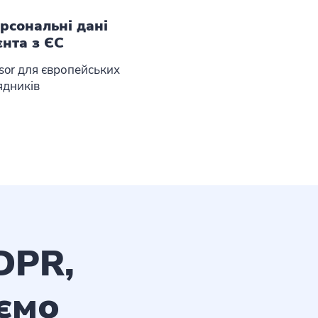
рсональні дані
ієнта з ЄС
ssor для європейських
ядників
DPR,
аємо