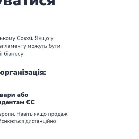
уватися
ькому Союзі. Якщо у
Регламенту можуть бути
ї бізнесу
організація:
вари або
идентам ЄС
Європи. Навіть якщо продаж
ійснюється дистанційно