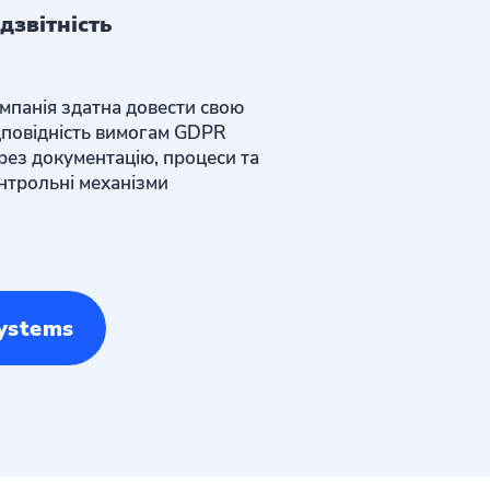
дзвітність
мпанія здатна довести свою
дповідність вимогам GDPR
рез документацію, процеси та
нтрольні механізми
ystems