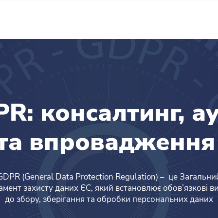
Сервіси
Рішення
Пр
R: консалтинг, а
та впровадженн
GDPR (General Data Protection Regulation) – це Загальни
амент захисту даних ЄС, який встановлює обов’язкові в
до збору, зберігання та обробки персональних даних