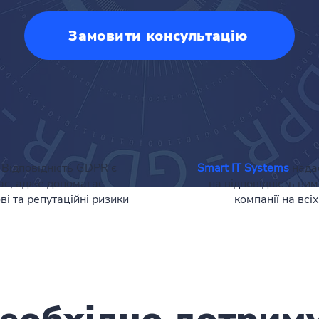
Замовити консультацію
?
Відповідність GDPR є
Smart IT Systems
нада
ас, адже допомагає
на відповідність в
ві та репутаційні ризики
компанії на вс