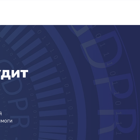
о компанію
Контакти
удит
я
й
имоги