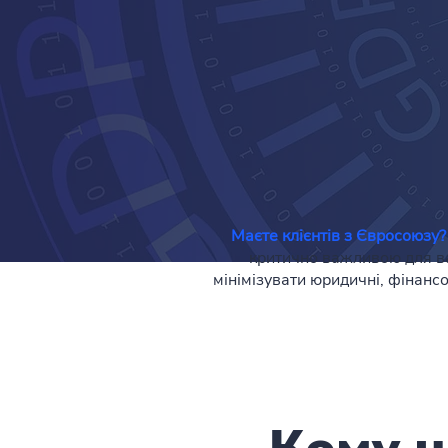
Маєте клієнтів з Євросоюзу
критично важливою для в
мінімізувати юридичні, фінансо