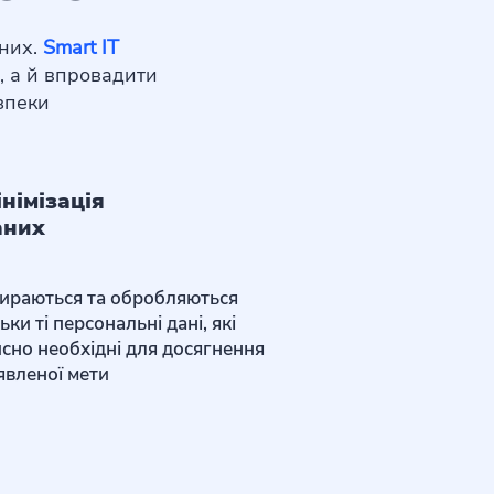
аних.
Smart IT
 а й впровадити
зпеки
німізація
аних
ираються та обробляються
льки ті персональні дані, які
йсно необхідні для досягнення
явленої мети