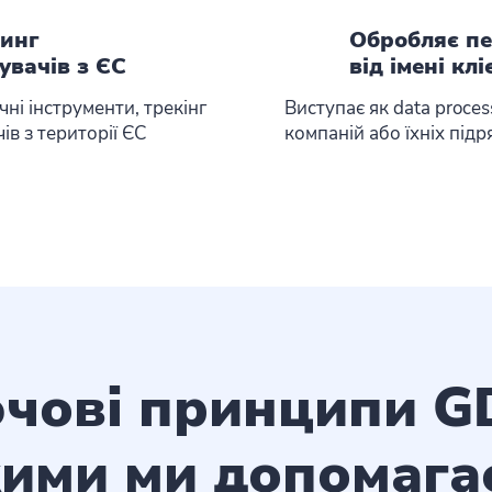
ринг
Обробляє пе
увачів з ЄС
від імені кл
чні інструменти, трекінг
Виступає як data proce
в з території ЄС
компаній або їхніх підр
чові принципи G
кими ми допомаг