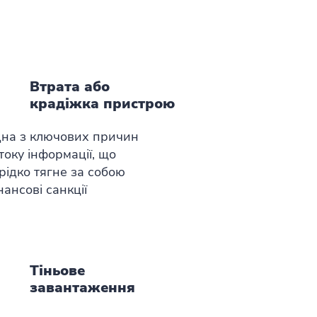
Втрата або
крадіжка пристрою
на з ключових причин
току інформації, що
рідко тягне за собою
нансові санкції
Тіньове
завантаження