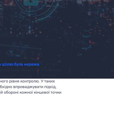
 ціллю була мережа
, то тепер
ться саме з кінцевих пристроїв.
ний периметровий захист зараз
ого рівня контролю. У таких
бхідно впроваджувати підхід,
й обороні кожної кінцевої точки