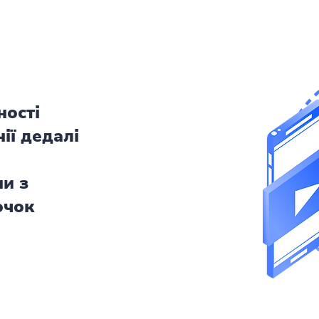
ності
ії дедалі
ми з
очок