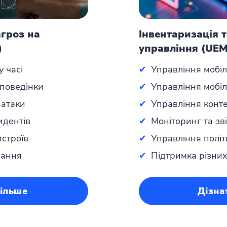
гроз на
Інвентаризація 
)
управління (UE
 часі
✔
Управління мобі
 поведінки
✔
Управління моб
 атаки
✔
Управління конт
идентів
✔
Моніторинг та зв
истроїв
✔
Управління полі
вання
✔
Підтримка різни
більше
Дізна