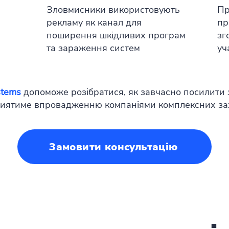
Зловмисники використовують
Пр
рекламу як канал для
пр
поширення шкідливих програм
зг
та зараження систем
уч
stems
допоможе розібратися, як завчасно посилити 
приятиме впровадженню компаніями комплексних за
Замовити консультацію