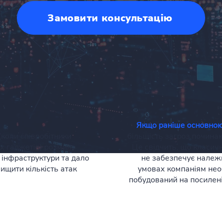
Замовити консультацію
Якщо раніше основною
(коли співробітники
більшість загроз починаю
их гаджетів) розмило
Це свідчить, що класич
 інфраструктури та дало
не забезпечує належн
ищити кількість атак
умовах компаніям нео
побудований на посилені