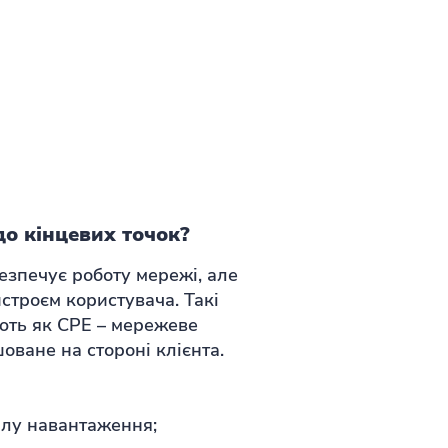
до кінцевих точок?
езпечує роботу мережі, але
строєм користувача. Такі
ють як CPE – мережеве
оване на стороні клієнта.
ілу навантаження;