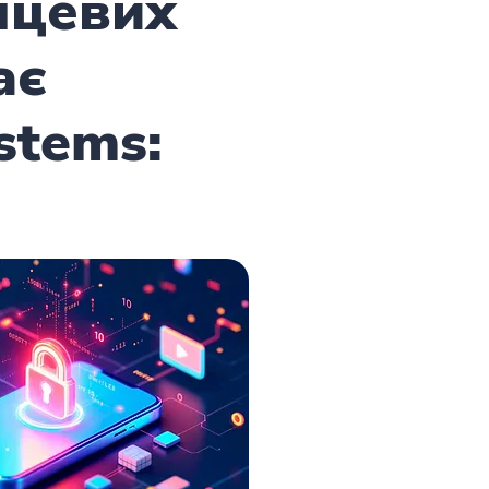
нцевих
ає
stems: