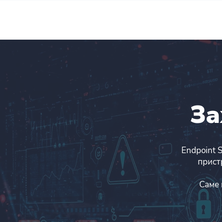
За
Endpoint S
пристр
Саме 