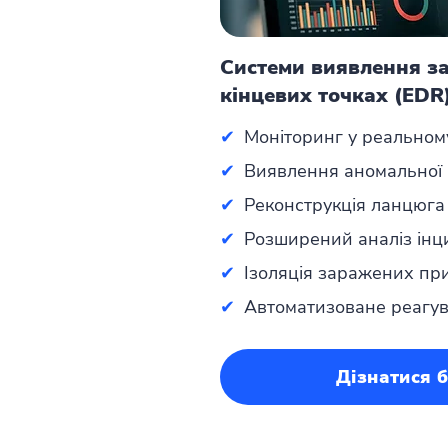
Системи виявлення за
кінцевих точках (EDR
✔
Моніторинг у реальному
✔
Виявлення аномальної
✔
Реконструкція ланцюга
✔
Розширений аналіз інц
✔
Ізоляція заражених пр
✔
Автоматизоване реагу
Дізнатися 