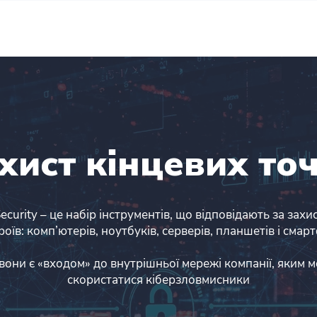
Сервіси
Рішення
Пр
хист кінцевих то
ecurity – це набір інструментів, що відповідають за зах
оїв: комп’ютерів, ноутбуків, серверів, планшетів і смар
вони є «входом» до внутрішньої мережі компанії, яким 
скористатися кіберзловмисники