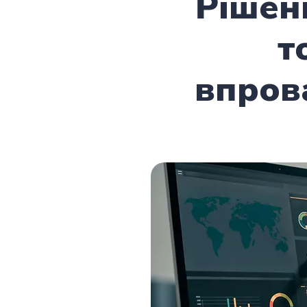
Рішен
т
впров