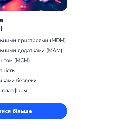
та
M)
льними пристроями (MDM)
ільними додатками (MAM)
ентом (MCM)
ітність
тиками безпеки
х платформ
тися більше