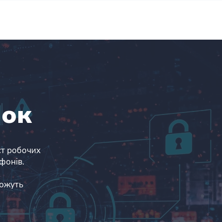
о компанію
Контакти
чок
ист робочих
тфонів.
можуть