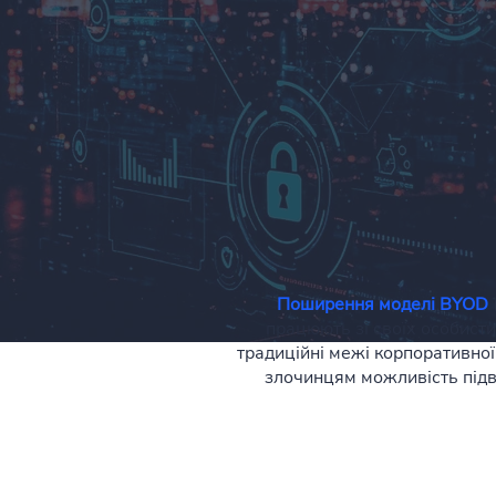
Поширення моделі BYOD
працюють зі своїх особист
традиційні межі корпоративної
злочинцям можливість підв